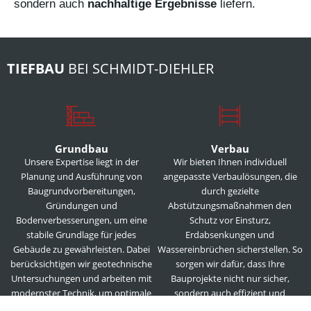
sondern auch
nachhaltige Ergebnisse
liefern.
TIEFBAU
BEI SCHMIDT-DIEHLER
Grundbau
Verbau
Unsere Expertise liegt in der
Wir bieten Ihnen individuell
Planung und Ausführung von
angepasste Verbaulösungen, die
Baugrundvorbereitungen,
durch gezielte
Gründungen und
Abstützungsmaßnahmen den
Bodenverbesserungen, um eine
Schutz vor Einsturz,
stabile Grundlage für jedes
Erdabsenkungen und
Gebäude zu gewährleisten. Dabei
Wassereinbrüchen sicherstellen. So
berücksichtigen wir geotechnische
sorgen wir dafür, dass Ihre
Untersuchungen und arbeiten mit
Bauprojekte nicht nur sicher,
modernster Technik, um optimale
sondern auch effizient und
Lösungen für verschiedene
termingerecht realisiert werden