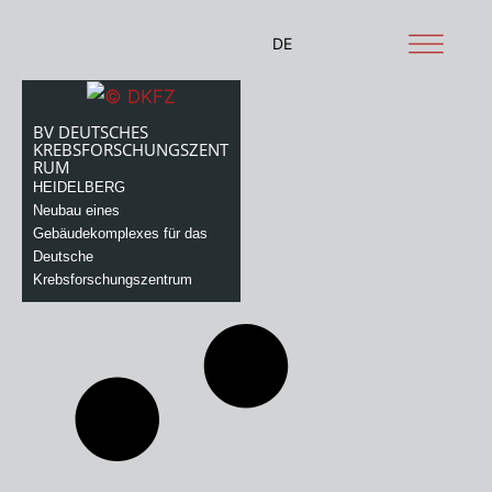
Zum
Inhalt
DE
springen
BV DEUTSCHES
KREBSFORSCHUNGSZENT
RUM
HEIDELBERG
Neubau eines
Gebäudekomplexes für das
Deutsche
Krebsforschungszentrum