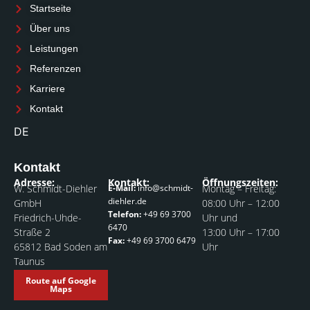
Startseite
t
e
k
Über uns
a
b
e
Leistungen
g
o
d
Referenzen
r
o
i
Karriere
a
k
n
Kontakt
m
DE
Kontakt
Adresse:
Kontakt:
Öffnungszeiten:
W. Schmidt-Diehler
E-Mail:
info@schmidt-
Montag – Freitag:
diehler.de
GmbH
08:00 Uhr – 12:00
Telefon:
+49 69 3700
Friedrich-Uhde-
Uhr und
6470
Straße 2
13:00 Uhr – 17:00
Fax:
+49 69 3700 6479
65812 Bad Soden am
Uhr
Taunus
Route auf Google
Maps