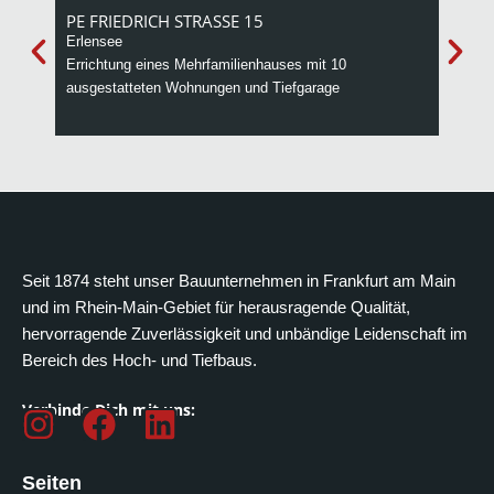
PE FRIEDRICH STRASSE 15
HOFH
Erlensee
Errich
Errichtung eines Mehrfamilienhauses mit 10
Wohnei
ausgestatteten Wohnungen und Tiefgarage
Sozial
Seit 1874 steht unser Bauunternehmen in Frankfurt am Main
und im Rhein-Main-Gebiet für herausragende Qualität,
hervorragende Zuverlässigkeit und unbändige Leidenschaft im
Bereich des Hoch- und Tiefbaus.
Verbinde Dich mit uns:
I
F
L
n
a
i
s
c
n
Seiten