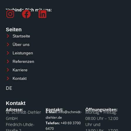
Verbinde Dich mit uns:
I
F
L
n
a
i
s
c
n
Seiten
Startseite
t
e
k
Über uns
a
b
e
Leistungen
g
o
d
Referenzen
r
o
i
Karriere
a
k
n
Kontakt
m
DE
Kontakt
Adresse:
Kontakt:
Öffnungszeiten:
W. Schmidt-Diehler
E-Mail:
info@schmidt-
Montag – Freitag:
diehler.de
GmbH
08:00 Uhr – 12:00
Telefon:
+49 69 3700
Friedrich-Uhde-
Uhr und
6470
Straße 2
13:00 Uhr – 17:00