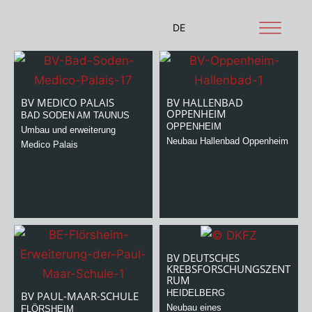
Zum
Inhalt
DE
springen
BV MEDICO PALAIS
BV HALLENBAD
OPPENHEIM
BAD SODEN AM TAUNUS
OPPENHEIM
Umbau und erweiterung
Neubau Hallenbad Oppenheim
Medico Palais
BV DEUTSCHES
KREBSFORSCHUNGSZENT
RUM
HEIDELBERG
BV PAUL-MAAR-SCHULE
Neubau eines
FLÖRSHEIM