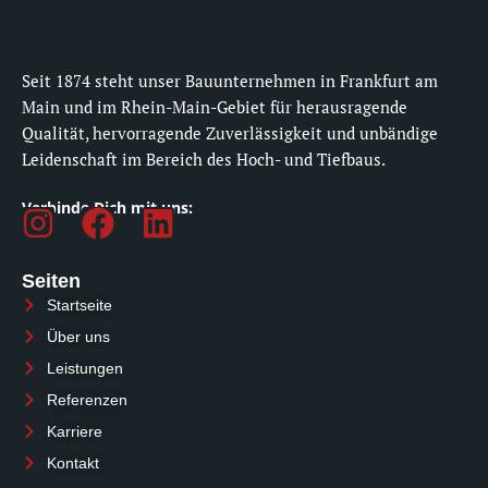
Seit 1874 steht unser Bauunternehmen in Frankfurt am
Main und im Rhein-Main-Gebiet für herausragende
Qualität, hervorragende Zuverlässigkeit und unbändige
Leidenschaft im Bereich des Hoch- und Tiefbaus.
Verbinde Dich mit uns:
I
F
L
n
a
i
s
c
n
Seiten
Startseite
t
e
k
Über uns
a
b
e
Leistungen
g
o
d
Referenzen
r
o
i
Karriere
a
k
n
Kontakt
m