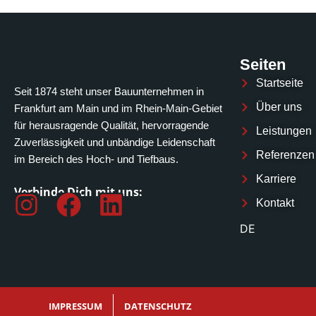
Seiten
Startseite
Seit 1874 steht unser Bauunternehmen in
Über uns
Frankfurt am Main und im Rhein-Main-Gebiet
für herausragende Qualität, hervorragende
Leistungen
Zuverlässigkeit und unbändige Leidenschaft
Referenzen
im Bereich des Hoch- und Tiefbaus.
Karriere
Verbinde Dich mit uns:
I
F
L
Kontakt
n
a
i
DE
s
c
n
t
e
k
a
b
e
IMPRESSUM
DATENSCHUTZ