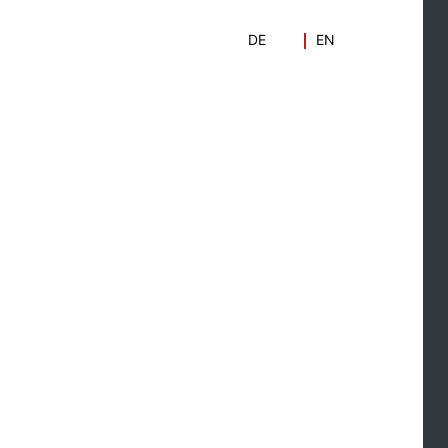
Zum
Inhalt
DE
EN
springen