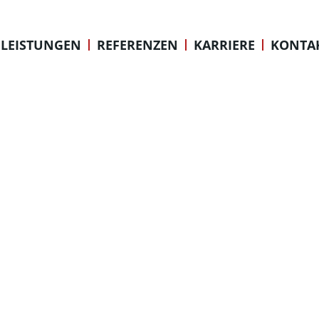
GABELSBER
LEISTUNGEN
REFERENZEN
KARRIERE
KONTA
OFFENBACH AM MAIN
© City 1 Group GmbH