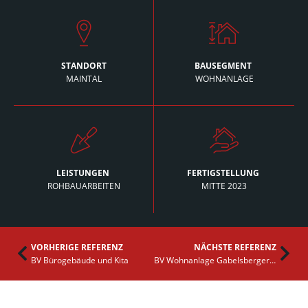
STANDORT
BAUSEGMENT
MAINTAL
WOHNANLAGE
LEISTUNGEN
­
FERTIGSTELLUNG
­
ROHBAUARBEITEN
MITTE 2023
VORHERIGE REFERENZ
NÄCHSTE REFERENZ
Zurück
Näc
BV Bürogebäude und Kita
BV Wohnanlage Gabelsbergerstraße
WEITERE
REFERENZEN