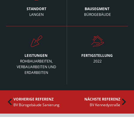
STANDORT
BAUSEGMENT
LANGEN
BÜROGEBÄUDE
LEISTUNGEN
­
FERTIGSTELLUNG
­
ROHBAUARBEITEN,
2022
VERBAUARBEITEN UND
ERDARBEITEN
VORHERIGE REFERENZ
NÄCHSTE REFERENZ
Zurück
Näc
BV Bürogebäude Sanierung
BV Kennedystraße
WEITERE
REFERENZEN