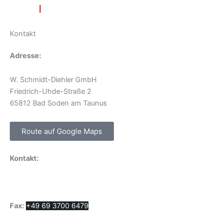
DE
EN
Kontakt
Adresse:
W. Schmidt-Diehler GmbH
Friedrich-Uhde-Straße 2
65812 Bad Soden am Taunus
Route auf Google Maps
Kontakt:
E-Mail:
info@schmidt-diehler.de
Telefon:
+49 69 3700 6470
Fax:
+49 69 3700 6479